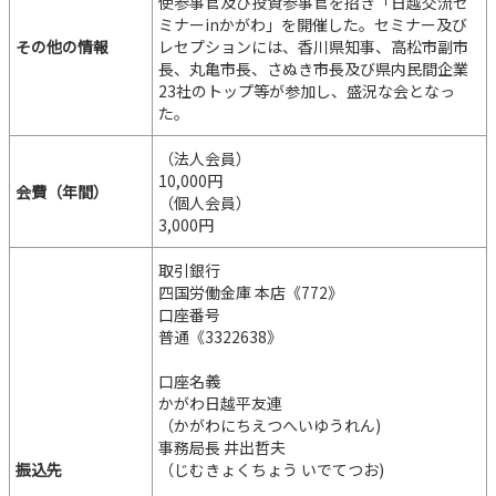
使参事官及び投資参事官を招き「日越交流セ
ミナーinかがわ」を開催した。セミナー及び
その他の情報
レセプションには、香川県知事、高松市副市
長、丸亀市長、さぬき市長及び県内民間企業
23社のトップ等が参加し、盛況な会となっ
た。
（法人会員）
10,000円
会費（年間）
（個人会員）
3,000円
取引銀行
四国労働金庫 本店《772》
口座番号
普通《3322638》
口座名義
かがわ日越平友連
（かがわにちえつへいゆうれん)
事務局長 井出哲夫
振込先
（じむきょくちょう いでてつお)