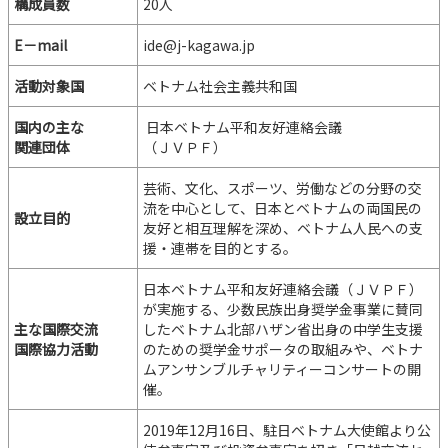
構成員数
20人
E－mail
ide@j-kagawa.jp
活動対象国
ベトナム社会主義共和国
国内の主な
日本ベトナム平和友好連絡会議
関連団体
（ＪＶＰＦ）
芸術、文化、スポーツ、労働などの分野の交
流を中心として、日本とベトナムの両国民の
設立目的
友好と相互理解を深め、ベトナム人民への支
援・連帯を目的とする。
日本ベトナム平和友好連絡会議（ＪＶＰＦ）
が実施する、少数民族出身奨学金事業に賛同
主な国際交流
したベトナム北部ハザン省出身の中学生支援
国際協力活動
のための奨学金サポータの取組みや、ベトナ
ムアンサンブルチャリティーコンサートの開
催。
2019年12月16日、駐日ベトナム大使館より公