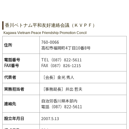
香川ベトナム平和友好連絡会議（ＫＶＰＦ）
Kagawa Vietnam Peace Friendship Promotion Concil
760-0066
住所
高松市福岡町4丁目10番8号
電話番号
TEL（087）822-5611
FAX番号
FAX（087）826-1215
代表者
［会長］金光 秀人
実務担当者
［事務局長］井出 哲夫
自治労香川県本部内
連絡先
電話（087）822-5611
設立年月日
2007.5.13