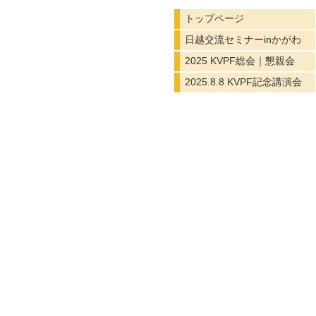
トップページ
日越交流セミナーinかがわ
2025 KVPF総会｜懇親会
2025.8.8 KVPF記念講演会