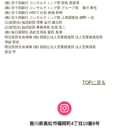
(株) 百十四銀行 コンサルティング部 部長 西坂章
(株) 百十四銀行 コンサルティング部 グループ長 瀬川 琢也
(株) 百十四銀行 HBCV 社長 南側 和明
(株) 百十四銀行 コンサルティング部 上席調査役 網野 一志
(公財団法) 福武財団 理事 金代 健次郎
(公財団法) 福武財団 事務局長 笠原 良二
(株) 毎日新聞社 高松支局長 森田 真潮
明治安田生命保険 (相) 四国公法人営業推進部 法人営業推進部長
津組 哲也
明治安田生命保険 (相) 四国公法人営業推進部 法人営業課長
渡辺 学
TOPに戻る
香川県高松市福岡町4丁目10番8号