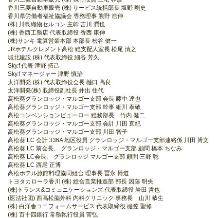
香川三菱自動車販売 (株) サービス統括部長 塩野 剛史
香川県労働者福祉協議会 専務理事 熊野 浩伸
(株) 川島織物セルコン 主幹 吉川 潤也
(株) 香西工務店 代表取締役 香西 康伸
(株)サンキ 電算営業本部 本部長 松谷 健一
JRホテルクレメント高松 総支配人室長 松尾 清之
城北建設 (株) 代表取締役 細谷 芳久
Sky.f 代表 津野 拓己
Sky.f マネージャー 津野 慎治
太洋開発 (株) 代表取締役会長 樋口 高良
太洋開発(株) 取締役副社長 井出 往代
高松葵グランロッジ・マルゴー支部 会長 藤中 達也
高松葵グランロッジ・マルゴー支部 幹事 細川 泰敬
高松コンベンションビューロー 総務部長 竹内 健二
高松葵グランロッジ・マルゴー支部 会計 川田 直紀
高松葵グランロッジ・マルゴー支部 川田 智子
高松葵 LC 会計 336A 地区役員 グランロッジ・マルゴー支部連絡係 川田 博文
高松葵 LC 前会長、 グランロッジ・マルゴー支部 顧問 橋本 ちなみ
高松葵 LC会長、 グランロッジ マルゴー支部 顧問 三野 聡
高松葵 LC 西尾 正博
高松ホテル旅館料理協同組合 理事長 冨永 博道
トヨタカローラ香川 (株) 総合営業推進部 部長 因藤 明央
(株)トランス&コミュニケーションズ 代表取締役 岩田 哲也
(医法社団) 西高松脳外科 内科クリニック 事務長 山川 恭生
(株) 白洋舎ユニフォームサービス 代表取締役 樋笠 聖修
(株) 百十四銀行 常務執行役員 菅弘