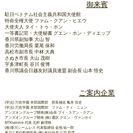
御来賓
駐日ベトナム社会主義共和国大使館
特命全権大使 ファム・クアン・ヒエウ
大使夫人 タイ・トゥ・ホン
一等書記官・大使秘書 グエン・ホン・ディエップ
香川県副知事 大山 智
香川労働局長 栗尾 保和
高松市副市長 中林 大典
さぬき市長 大山 茂樹
宇多津町長 谷川 俊博
香川県議会日越友好議員連盟 副会長 山本 悟史
ご案内企業
(学法) 穴吹学園 本部国際部 部長補佐 亀本 浩史
(学法) 穴吹学園 本部国際部 ファム・ティ・ニュン
アンズオングループ開発(株)会長 ブイ・スアン・クアン
アンズオングループ開発 (株) 通訳 グエン・ヴァンホイ
MTKservice 代表 北村 麻理映
(株)香川シームレス 代表取締役 金地 祐一郎
香川三菱自動車販売 (株) 執行役員 三宅 和彦