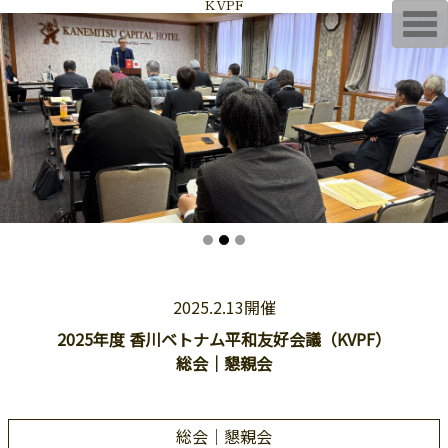
KVPF
T
o
g
g
l
e
n
a
v
i
g
a
t
i
o
n
2025.2.13開催
2025年度 香川ベトナム平和友好会議（KVPF）
総会｜懇親会
総会｜懇親会