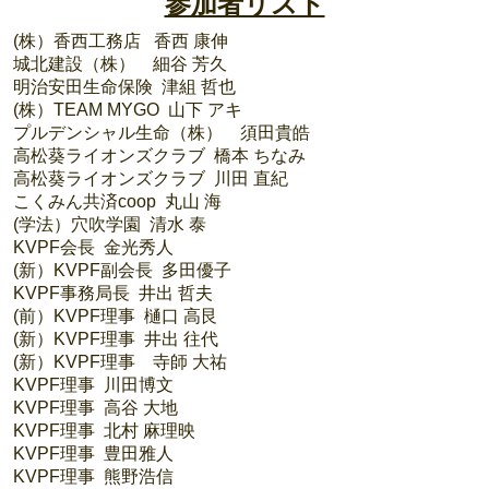
参加者リスト
(株）香西工務店 香西 康伸
城北建設（株） 細谷 芳久
明治安田生命保険 津組 哲也
(株）TEAM MYGO 山下 アキ
プルデンシャル生命（株） 須田貴皓
高松葵ライオンズクラブ 橋本 ちなみ
高松葵ライオンズクラブ 川田 直紀
こくみん共済coop 丸山 海
(学法）穴吹学園 清水 泰
KVPF会長 金光秀人
(新）KVPF副会長 多田優子
KVPF事務局長 井出 哲夫
(前）KVPF理事 樋口 高艮
(新）KVPF理事 井出 往代
(新）KVPF理事 寺師 大祐
KVPF理事 川田博文
KVPF理事 高谷 大地
KVPF理事 北村 麻理映
KVPF理事 豊田雅人
KVPF理事 熊野浩信