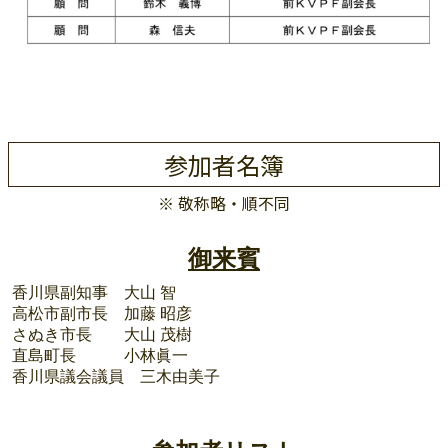
参加者名簿
※ 敬称略・順不同
御来賓
香川県副知事 大山 智
高松市副市長 加藤 昭彦
さぬき市長 大山 茂樹
直島町長 小林眞一
香川県議会議員 三木由美子